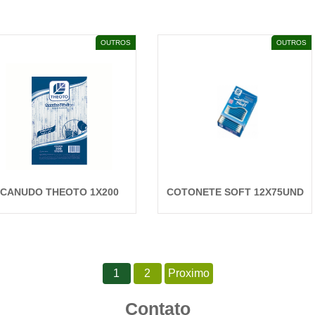
DETALHES
DETALHES
OUTROS
OUTROS
CANUDO THEOTO 1X200
COTONETE SOFT 12X75UND
DETALHES
DETALHES
1
2
Proximo
Contato