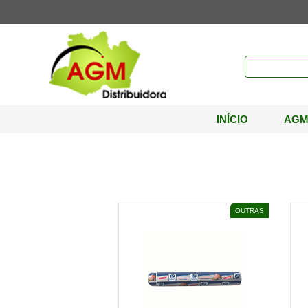
INÍCIO
AG
Agm Com E Dist
Adesivos
Agm Industria Com
Aparelho De
De Mat De Perf E
E Rep
Barbear
Tb Super 1000 2 G Ctl 01x12pc
Lim Ltda
Apar Barbear Desc Bic3 Acqua 24x1
Apar Barbear Desc Bic3 Intensity 24x1
OUTRAS
Aparelho De Barbear Desc Soleil 12x1
Emblastic Ind Emb
Exceed Cosmeticos
Eletricos
Equipamento De
Limpeza
Prancha Sl 410 Titanium Azul
S/a Pharmacos E
Theoto