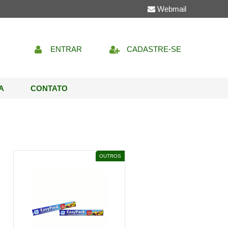
Webmail
ENTRAR
CADASTRE-SE
A
CONTATO
el Industrial Ltda
Costimecos
Cimex Dist De
Descartaveis
Cosmeticos
Shampoo Detox Sosbomba Vitaminas 300ml
Lamina Bic Duplo Fio Ctl 10x5
Mascara Liberada Sosbomba Vitamina 500gr
OUTROS
Maionese Capilar Light Liberada 500gr
bel Do Brasil
Nutrilar Ind De
da
Sabao
Material De
Material Expediente
Limpeza
Borracha Plast Bic Branca 24x1
 Ind
Vinhos Monte Reale